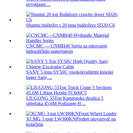
prvoklasni ...
Shantui buldožer s 20 tona buldožera SD20-C6
CNCMC — CNMH40 Serija za rukovanje
hidrauličkim materijalom
SANY 5 tona SY50U visokokvalitetni kineski
bager Sany ...
LIUGONG 55Ton Kamionska dizalica 5
odjeljaka 45,6M Podizanje H ...
XCMG 3 tone LW300KNPrednji utovarivač na
kotačima