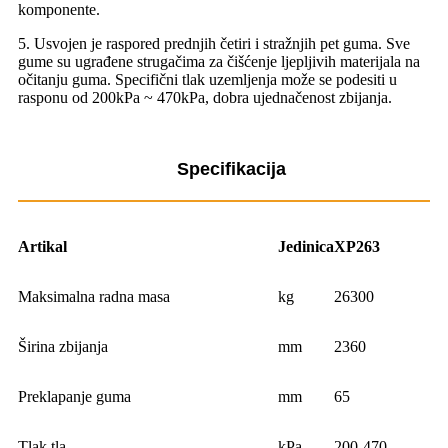
komponente.
5. Usvojen je raspored prednjih četiri i stražnjih pet guma. Sve
gume su ugrađene strugačima za čišćenje ljepljivih materijala na
očitanju guma. Specifični tlak uzemljenja može se podesiti u
rasponu od 200kPa ~ 470kPa, dobra ujednačenost zbijanja.
Specifikacija
Artikal
Jedinica
XP263
Maksimalna radna masa
kg
26300
Širina zbijanja
mm
2360
Preklapanje guma
mm
65
Tlak tla
kPa
200-470