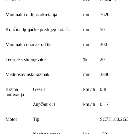
Minimalni radijus okretanja
mm
7620
Količina ljuljačke prednjeg kotača
mm
50
Minimalni razmak od tla
mm
300
Teorijska stupnjevitost
%
20
Međuosovinski razmak
mm
3840
Brzina
Gear I
km / h
0-8
putovanja
Zupčanik II
km / h
0-17
Motor
Tip
-
SC7H180.2G3