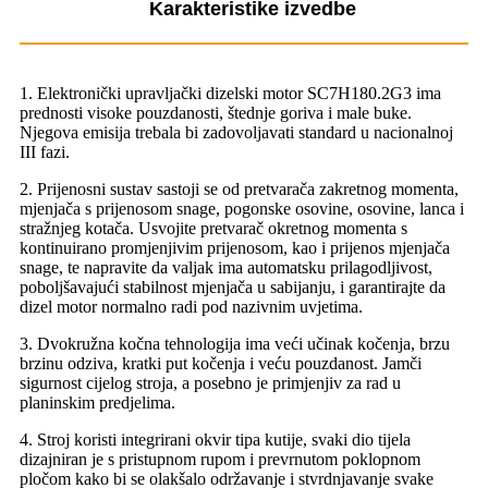
Karakteristike izvedbe
1. Elektronički upravljački dizelski motor SC7H180.2G3 ima
prednosti visoke pouzdanosti, štednje goriva i male buke.
Njegova emisija trebala bi zadovoljavati standard u nacionalnoj
III fazi.
2. Prijenosni sustav sastoji se od pretvarača zakretnog momenta,
mjenjača s prijenosom snage, pogonske osovine, osovine, lanca i
stražnjeg kotača. Usvojite pretvarač okretnog momenta s
kontinuirano promjenjivim prijenosom, kao i prijenos mjenjača
snage, te napravite da valjak ima automatsku prilagodljivost,
poboljšavajući stabilnost mjenjača u sabijanju, i garantirajte da
dizel motor normalno radi pod nazivnim uvjetima.
3. Dvokružna kočna tehnologija ima veći učinak kočenja, brzu
brzinu odziva, kratki put kočenja i veću pouzdanost. Jamči
sigurnost cijelog stroja, a posebno je primjenjiv za rad u
planinskim predjelima.
4. Stroj koristi integrirani okvir tipa kutije, svaki dio tijela
dizajniran je s pristupnom rupom i prevrnutom poklopnom
pločom kako bi se olakšalo održavanje i stvrdnjavanje svake