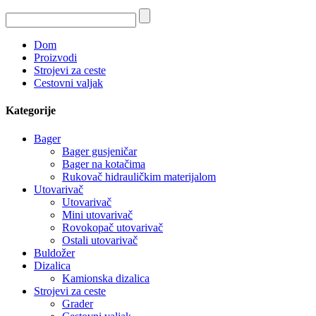
Dom
Proizvodi
Strojevi za ceste
Cestovni valjak
Kategorije
Bager
Bager gusjeničar
Bager na kotačima
Rukovač hidrauličkim materijalom
Utovarivač
Utovarivač
Mini utovarivač
Rovokopač utovarivač
Ostali utovarivač
Buldožer
Dizalica
Kamionska dizalica
Strojevi za ceste
Grader