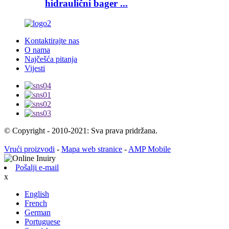
hidraulični bager ...
Kontaktirajte nas
O nama
Najčešća pitanja
Vijesti
© Copyright - 2010-2021: Sva prava pridržana.
Vrući proizvodi
-
Mapa web stranice
-
AMP Mobile
Pošalji e-mail
x
English
French
German
Portuguese