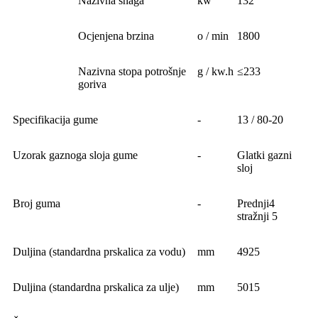
Nazivna snaga
kw
132
Ocjenjena brzina
o / min
1800
Nazivna stopa potrošnje
g / kw.h
≤233
goriva
Specifikacija gume
-
13 / 80-20
Uzorak gaznoga sloja gume
-
Glatki gazni
sloj
Broj guma
-
Prednji4
stražnji 5
Duljina (standardna prskalica za vodu)
mm
4925
Duljina (standardna prskalica za ulje)
mm
5015