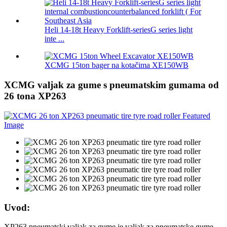
Heli 14-18t Heavy Forklift-seriesG series light
inte ...
XCMG 15ton bager na kotačima XE150WB
XCMG valjak za gume s pneumatskim gumama od
26 tona XP263
Uvod:
XP263 pneumatski valjak za gume je valjak za pneumatske gume