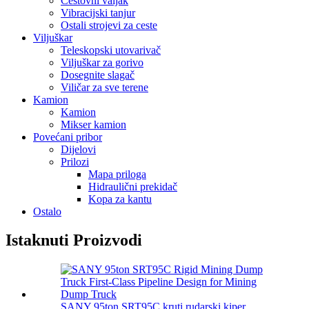
Cestovni valjak
Vibracijski tanjur
Ostali strojevi za ceste
Viljuškar
Teleskopski utovarivač
Viljuškar za gorivo
Dosegnite slagač
Viličar za sve terene
Kamion
Kamion
Mikser kamion
Povećani pribor
Dijelovi
Prilozi
Mapa priloga
Hidraulični prekidač
Kopa za kantu
Ostalo
Istaknuti Proizvodi
SANY 95ton SRT95C kruti rudarski kiper