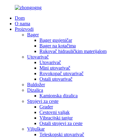
Dom
O nama
Proizvodi
Bager
Bager gusjeničar
Bager na kotačima
Rukovač hidrauličkim materijalom
Utovarivač
Utovarivač
Mini utovarivač
Rovokopač utovarivač
Ostali utovarivač
Buldožer
Dizalica
Kamionska dizalica
Strojevi za ceste
Grader
Cestovni valjak
Vibracijski tanjur
Ostali strojevi za ceste
Viljuškar
Teleskopski utovarivač