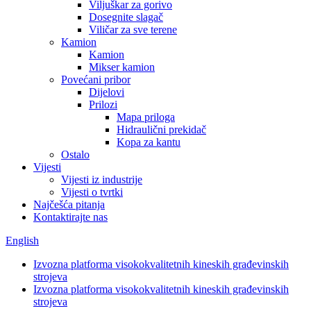
Viljuškar za gorivo
Dosegnite slagač
Viličar za sve terene
Kamion
Kamion
Mikser kamion
Povećani pribor
Dijelovi
Prilozi
Mapa priloga
Hidraulični prekidač
Kopa za kantu
Ostalo
Vijesti
Vijesti iz industrije
Vijesti o tvrtki
Najčešća pitanja
Kontaktirajte nas
English
Izvozna platforma visokokvalitetnih kineskih građevinskih
strojeva
Izvozna platforma visokokvalitetnih kineskih građevinskih
strojeva