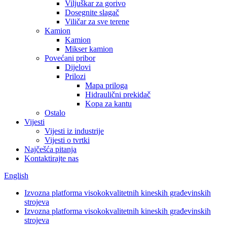
Viljuškar za gorivo
Dosegnite slagač
Viličar za sve terene
Kamion
Kamion
Mikser kamion
Povećani pribor
Dijelovi
Prilozi
Mapa priloga
Hidraulični prekidač
Kopa za kantu
Ostalo
Vijesti
Vijesti iz industrije
Vijesti o tvrtki
Najčešća pitanja
Kontaktirajte nas
English
Izvozna platforma visokokvalitetnih kineskih građevinskih
strojeva
Izvozna platforma visokokvalitetnih kineskih građevinskih
strojeva