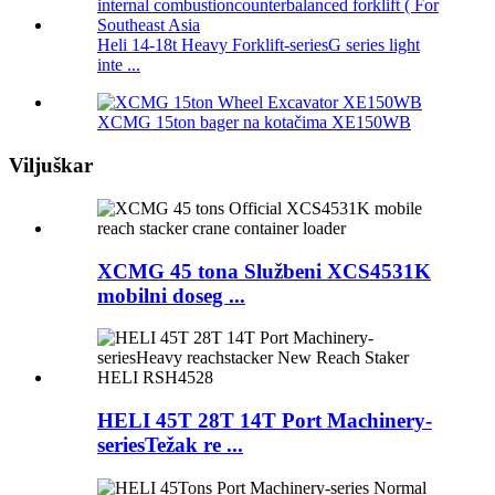
Heli 14-18t Heavy Forklift-seriesG series light
inte ...
XCMG 15ton bager na kotačima XE150WB
Viljuškar
XCMG 45 tona Službeni XCS4531K
mobilni doseg ...
HELI 45T 28T 14T Port Machinery-
seriesTežak re ...