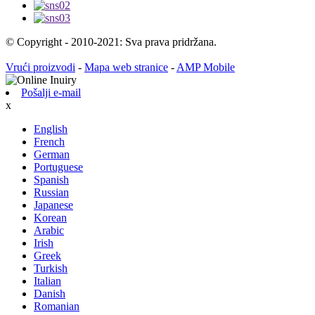
© Copyright - 2010-2021: Sva prava pridržana.
Vrući proizvodi
-
Mapa web stranice
-
AMP Mobile
Pošalji e-mail
x
English
French
German
Portuguese
Spanish
Russian
Japanese
Korean
Arabic
Irish
Greek
Turkish
Italian
Danish
Romanian