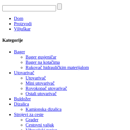
Dom
Proizvodi
Viljuškar
Kategorije
Bager
Bager gusjeničar
Bager na kotačima
Rukovač hidrauličkim materijalom
Utovarivač
Utovarivač
Mini utovarivač
Rovokopač utovarivač
Ostali utovarivač
Buldožer
Dizalica
Kamionska dizalica
Strojevi za ceste
Grader
Cestovni valjak