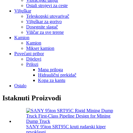
Vibracijski tanjur
Ostali strojevi za ceste
Viljuškar
Teleskopski utovarivač
Viljuškar za gorivo
Dosegnite slagač
Viličar za sve terene
Kamion
Kamion
Mikser kamion
Povećani pribor
Dijelovi
Prilozi
Mapa priloga
Hidraulični prekidač
Kopa za kantu
Ostalo
Istaknuti Proizvodi
SANY 95ton SRT95C kruti rudarski kiper
prvoklasni ...