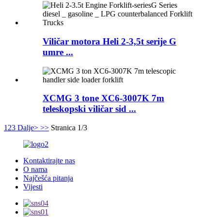
Viličar motora Heli 2-3,5t serije G
umre ...
XCMG 3 tone XC6-3007K 7m
teleskopski viličar sid ...
1
2
3
Dalje>
>>
Stranica 1/3
Kontaktirajte nas
O nama
Najčešća pitanja
Vijesti