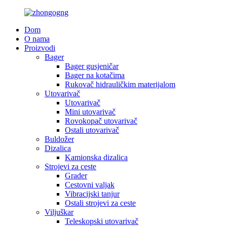
Dom
O nama
Proizvodi
Bager
Bager gusjeničar
Bager na kotačima
Rukovač hidrauličkim materijalom
Utovarivač
Utovarivač
Mini utovarivač
Rovokopač utovarivač
Ostali utovarivač
Buldožer
Dizalica
Kamionska dizalica
Strojevi za ceste
Grader
Cestovni valjak
Vibracijski tanjur
Ostali strojevi za ceste
Viljuškar
Teleskopski utovarivač