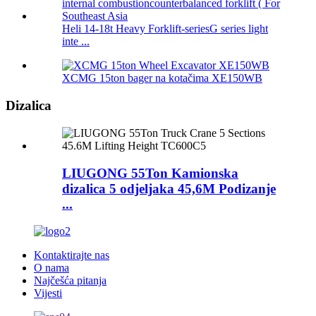
Heli 14-18t Heavy Forklift-seriesG series light
inte ...
XCMG 15ton bager na kotačima XE150WB
Dizalica
LIUGONG 55Ton Kamionska
dizalica 5 odjeljaka 45,6M Podizanje
...
Kontaktirajte nas
O nama
Najčešća pitanja
Vijesti