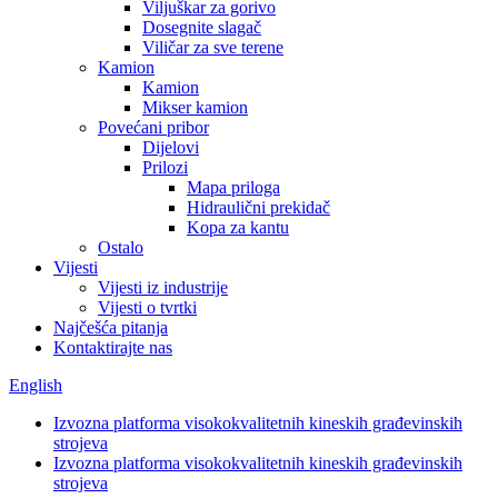
Viljuškar za gorivo
Dosegnite slagač
Viličar za sve terene
Kamion
Kamion
Mikser kamion
Povećani pribor
Dijelovi
Prilozi
Mapa priloga
Hidraulični prekidač
Kopa za kantu
Ostalo
Vijesti
Vijesti iz industrije
Vijesti o tvrtki
Najčešća pitanja
Kontaktirajte nas
English
Izvozna platforma visokokvalitetnih kineskih građevinskih
strojeva
Izvozna platforma visokokvalitetnih kineskih građevinskih
strojeva