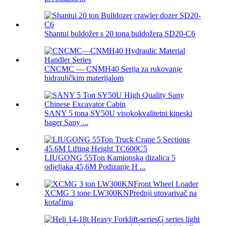
Shantui buldožer s 20 tona buldožera SD20-C6
CNCMC — CNMH40 Serija za rukovanje
hidrauličkim materijalom
SANY 5 tona SY50U visokokvalitetni kineski
bager Sany ...
LIUGONG 55Ton Kamionska dizalica 5
odjeljaka 45,6M Podizanje H ...
XCMG 3 tone LW300KNPrednji utovarivač na
kotačima