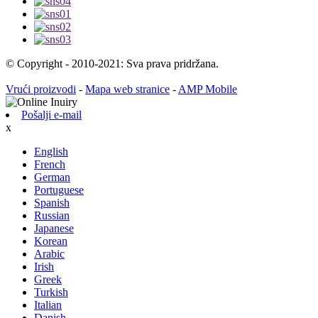
© Copyright - 2010-2021: Sva prava pridržana.
Vrući proizvodi
-
Mapa web stranice
-
AMP Mobile
Pošalji e-mail
x
English
French
German
Portuguese
Spanish
Russian
Japanese
Korean
Arabic
Irish
Greek
Turkish
Italian
Danish