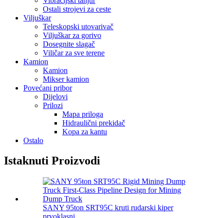
Vibracijski tanjur
Ostali strojevi za ceste
Viljuškar
Teleskopski utovarivač
Viljuškar za gorivo
Dosegnite slagač
Viličar za sve terene
Kamion
Kamion
Mikser kamion
Povećani pribor
Dijelovi
Prilozi
Mapa priloga
Hidraulični prekidač
Kopa za kantu
Ostalo
Istaknuti Proizvodi
SANY 95ton SRT95C kruti rudarski kiper
prvoklasni ...