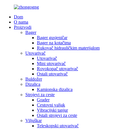
Dom
O nama
Proizvodi
Bager
Bager gusjeničar
Bager na kotačima
Rukovač hidrauličkim materijalom
Utovarivač
Utovarivač
Mini utovarivač
Rovokopač utovarivač
Ostali utovarivač
Buldožer
Dizalica
Kamionska dizalica
Strojevi za ceste
Grader
Cestovni valjak
Vibracijski tanjur
Ostali strojevi za ceste
Viljuškar
Teleskopski utovarivač