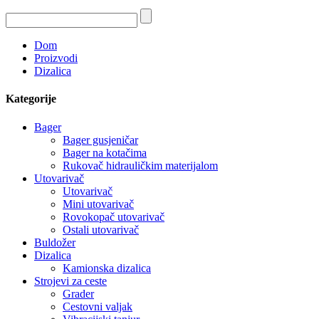
Dom
Proizvodi
Dizalica
Kategorije
Bager
Bager gusjeničar
Bager na kotačima
Rukovač hidrauličkim materijalom
Utovarivač
Utovarivač
Mini utovarivač
Rovokopač utovarivač
Ostali utovarivač
Buldožer
Dizalica
Kamionska dizalica
Strojevi za ceste
Grader
Cestovni valjak