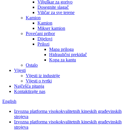
Viljuškar za gorivo
Dosegnite slagač
Viličar za sve terene
Kamion
Kamion
Mikser kamion
Povećani pribor
Dijelovi
Prilozi
Mapa priloga
Hidraulični prekidač
Kopa za kantu
Ostalo
Vijesti
Vijesti iz industrije
Vijesti o tvrtki
Najčešća pitanja
Kontaktirajte nas
English
Izvozna platforma visokokvalitetnih kineskih građevinskih
strojeva
Izvozna platforma visokokvalitetnih kineskih građevinskih
strojeva