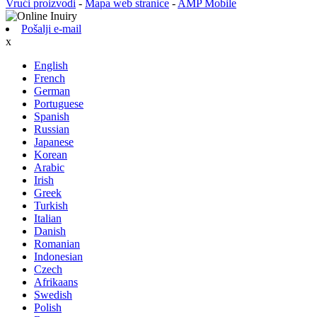
Vrući proizvodi
-
Mapa web stranice
-
AMP Mobile
Pošalji e-mail
x
English
French
German
Portuguese
Spanish
Russian
Japanese
Korean
Arabic
Irish
Greek
Turkish
Italian
Danish
Romanian
Indonesian
Czech
Afrikaans
Swedish
Polish