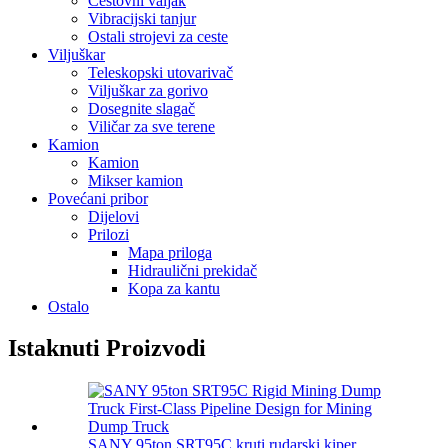
Cestovni valjak
Vibracijski tanjur
Ostali strojevi za ceste
Viljuškar
Teleskopski utovarivač
Viljuškar za gorivo
Dosegnite slagač
Viličar za sve terene
Kamion
Kamion
Mikser kamion
Povećani pribor
Dijelovi
Prilozi
Mapa priloga
Hidraulični prekidač
Kopa za kantu
Ostalo
Istaknuti Proizvodi
SANY 95ton SRT95C kruti rudarski kiper