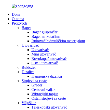
Dom
O nama
Proizvodi
Bager
Bager gusjeničar
Bager na kotačima
Rukovač hidrauličkim materijalom
Utovarivač
Utovarivač
Mini utovarivač
Rovokopač utovarivač
Ostali utovarivač
Buldožer
Dizalica
Kamionska dizalica
Strojevi za ceste
Grader
Cestovni valjak
Vibracijski tanjur
Ostali strojevi za ceste
Viljuškar
Teleskopski utovarivač