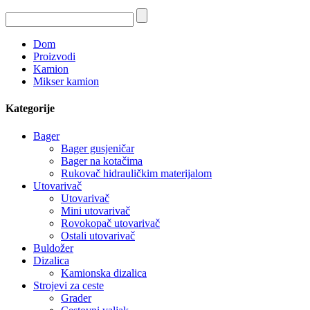
Dom
Proizvodi
Kamion
Mikser kamion
Kategorije
Bager
Bager gusjeničar
Bager na kotačima
Rukovač hidrauličkim materijalom
Utovarivač
Utovarivač
Mini utovarivač
Rovokopač utovarivač
Ostali utovarivač
Buldožer
Dizalica
Kamionska dizalica
Strojevi za ceste
Grader