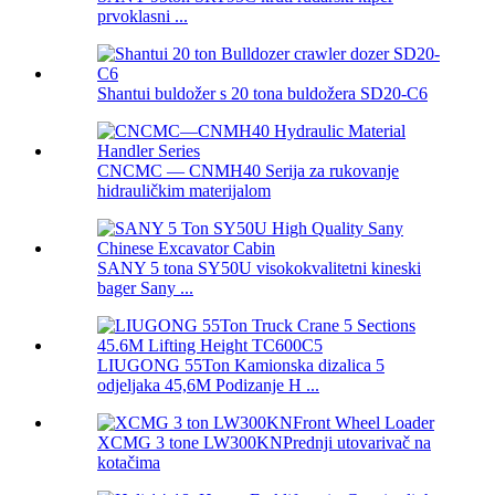
prvoklasni ...
Shantui buldožer s 20 tona buldožera SD20-C6
CNCMC — CNMH40 Serija za rukovanje
hidrauličkim materijalom
SANY 5 tona SY50U visokokvalitetni kineski
bager Sany ...
LIUGONG 55Ton Kamionska dizalica 5
odjeljaka 45,6M Podizanje H ...
XCMG 3 tone LW300KNPrednji utovarivač na
kotačima